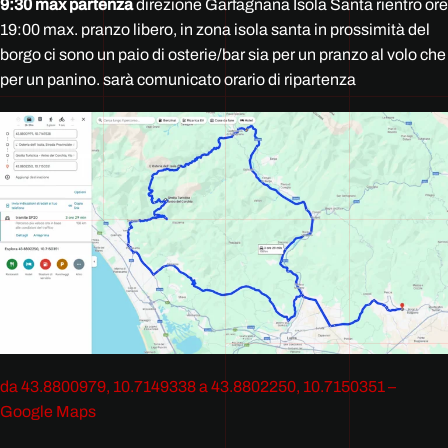
9:30 max partenza
direzione Garfagnana Isola Santa rientro ore
19:00 max. pranzo libero, in zona isola santa in prossimità del
borgo ci sono un paio di osterie/bar sia per un pranzo al volo che
per un panino. sarà comunicato orario di ripartenza
da 43.8800979, 10.7149338 a 43.8802250, 10.7150351 –
Google Maps